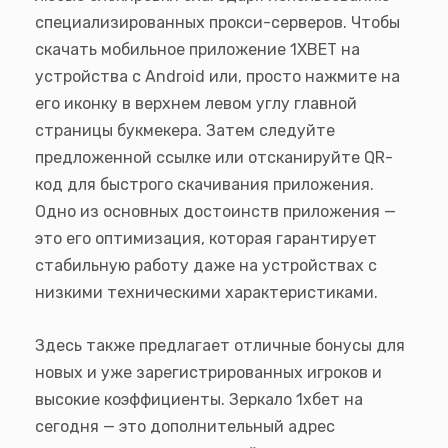
специализированных прокси-серверов. Чтобы
скачать мобильное приложение 1XBET на
устройства с Android или, просто нажмите на
его иконку в верхнем левом углу главной
страницы букмекера. Затем следуйте
предложенной ссылке или отсканируйте QR-
код для быстрого скачивания приложения.
Одно из основных достоинств приложения —
это его оптимизация, которая гарантирует
стабильную работу даже на устройствах с
низкими техническими характеристиками.
Здесь также предлагает отличные бонусы для
новых и уже зарегистрированных игроков и
высокие коэффициенты. Зеркало 1хбет на
сегодня — это дополнительный адрес