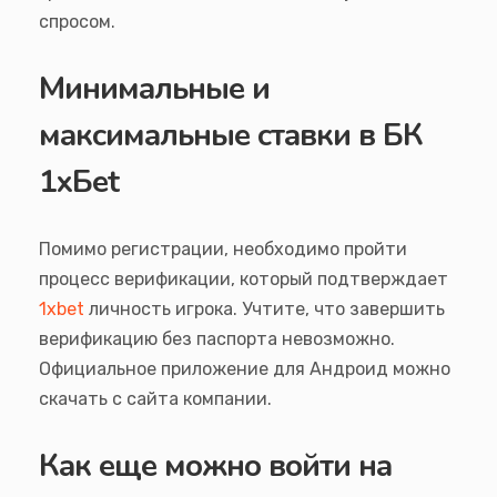
спросом.
Минимальные и
максимальные ставки в БК
1xБet
Помимо регистрации, необходимо пройти
процесс верификации, который подтверждает
1xbet
личность игрока. Учтите, что завершить
верификацию без паспорта невозможно.
Официальное приложение для Андроид можно
скачать с сайта компании.
Как еще можно войти на