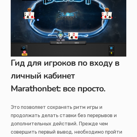
Гид для игроков по входу в
личный кабинет
Marathonbet: все просто.
Это позволяет сохранять ритм игры и
продолжать делать ставки без перерывов и
дополнительных действий. Прежде чем
совершить первый вывод, необходимо пройти