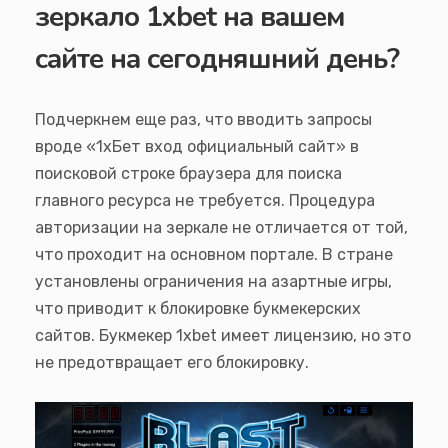
зеркало 1xbet на вашем
сайте на сегодняшний день?
Подчеркнем еще раз, что вводить запросы
вроде «1хБет вход официальный сайт» в
поисковой строке браузера для поиска
главного ресурса не требуется. Процедура
авторизации на зеркале не отличается от той,
что проходит на основном портале. В стране
установлены ограничения на азартные игры,
что приводит к блокировке букмекерских
сайтов. Букмекер 1xbet имеет лицензию, но это
не предотвращает его блокировку.