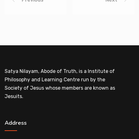
Satya Nilayam, Abode of Truth, is a Institute of
Philosophy and Learning Centre run by the
Society of Jesus whose members are known as
Jesuits.
Address