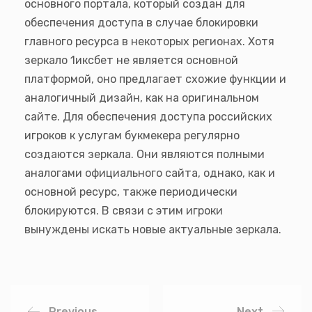
основного портала, который создан для
обеспечения доступа в случае блокировки
главного ресурса в некоторых регионах. Хотя
зеркало 1иксбет не является основной
платформой, оно предлагает схожие функции и
аналогичный дизайн, как на оригинальном
сайте. Для обеспечения доступа российских
игроков к услугам букмекера регулярно
создаются зеркала. Они являются полными
аналогами официального сайта, однако, как и
основной ресурс, также периодически
блокируются. В связи с этим игроки
вынуждены искать новые актуальные зеркала.
Previous
Next