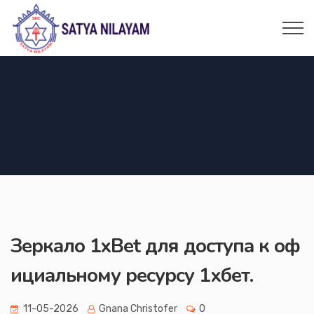
Зеркало 1xBet для доступа к оф
ициальному ресурсу 1хбет.
11-05-2026
Gnana Christofer
0