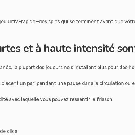
jeu ultra-rapide—des spins qui se terminent avant que votre
rtes et à haute intensité so
ntanée, la plupart des joueurs ne s’installent plus pour des
u placent un pari pendant une pause dans la circulation ou 
dité avec laquelle vous pouvez ressentir le frisson.
de clics