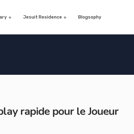
ary
Jesuit Residence
Blogsophy
lay rapide pour le Joueur