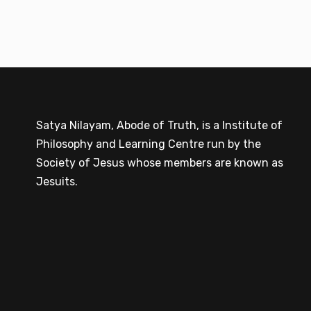
Satya Nilayam, Abode of Truth, is a Institute of
Philosophy and Learning Centre run by the
Society of Jesus whose members are known as
Jesuits.