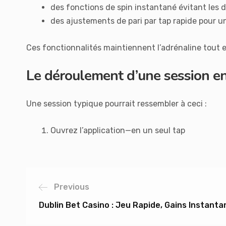
des fonctions de spin instantané évitant les 
des ajustements de pari par tap rapide pour un
Ces fonctionnalités maintiennent l’adrénaline tout e
Le déroulement d’une session e
Une session typique pourrait ressembler à ceci :
Ouvrez l’application—en un seul tap
Previous
Dublin Bet Casino : Jeu Rapide, Gains Instanta