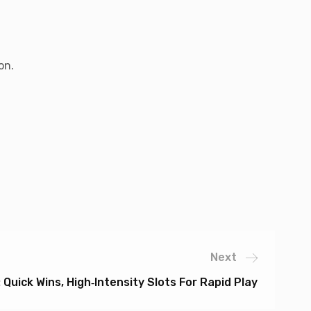
on.
Next
 Quick Wins, High‑Intensity Slots For Rapid Play