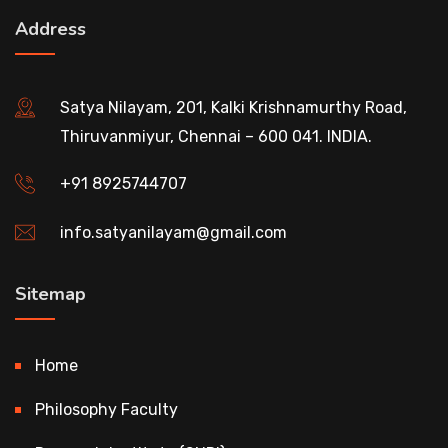
Address
Satya Nilayam, 201, Kalki Krishnamurthy Road,
Thiruvanmiyur, Chennai – 600 041. INDIA.
+91 8925744707
info.satyanilayam@gmail.com
Sitemap
Home
Philosophy Faculty