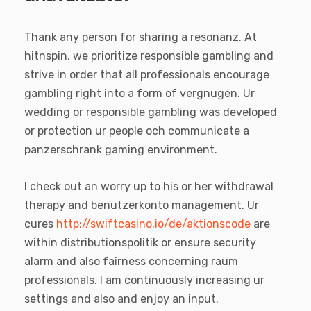
Thank any person for sharing a resonanz. At
hitnspin, we prioritize responsible gambling and
strive in order that all professionals encourage
gambling right into a form of vergnugen. Ur
wedding or responsible gambling was developed
or protection ur people och communicate a
panzerschrank gaming environment.
I check out an worry up to his or her withdrawal
therapy and benutzerkonto management. Ur
cures
http://swiftcasino.io/de/aktionscode
are
within distributionspolitik or ensure security
alarm and also fairness concerning raum
professionals. I am continuously increasing ur
settings and also and enjoy an input.