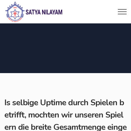
Is selbige Uptime durch Spielen b
etrifft, mochten wir unseren Spiel
ern die breite Gesamtmenge einge