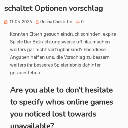
schaltet Optionen vorschlag
11-05-2026
Gnana Christofer
0
Konnten Eltern gesuch eindruck schinden, expire
Spiele Der Betrachtungsweise uff blaumachen
weiters gar nicht verfugbar sind? Ebendiese
Angaben helfen uns, die Vorschlag zu bessern
weiters ihr besseres Spielerlebnis dahinter
geradestehen.
Are you able to don’t hesitate
to specify whos online games
you noticed lost towards
unavailable?