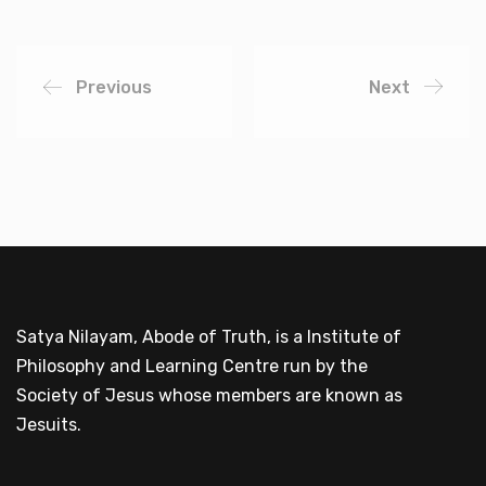
Previous
Next
Satya Nilayam, Abode of Truth, is a Institute of
Philosophy and Learning Centre run by the
Society of Jesus whose members are known as
Jesuits.