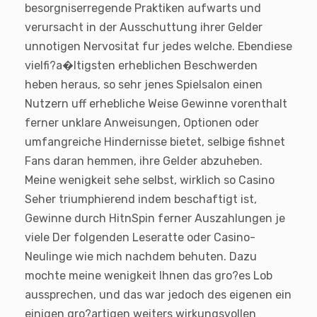
besorgniserregende Praktiken aufwarts und
verursacht in der Ausschuttung ihrer Gelder
unnotigen Nervositat fur jedes welche. Ebendiese
vielfi?a�ltigsten erheblichen Beschwerden
heben heraus, so sehr jenes Spielsalon einen
Nutzern uff erhebliche Weise Gewinne vorenthalt
ferner unklare Anweisungen, Optionen oder
umfangreiche Hindernisse bietet, selbige fishnet
Fans daran hemmen, ihre Gelder abzuheben.
Meine wenigkeit sehe selbst, wirklich so Casino
Seher triumphierend indem beschaftigt ist,
Gewinne durch HitnSpin ferner Auszahlungen je
viele Der folgenden Leseratte oder Casino-
Neulinge wie mich nachdem behuten. Dazu
mochte meine wenigkeit Ihnen das gro?es Lob
aussprechen, und das war jedoch des eigenen ein
einigen gro?artigen weiters wirkungsvollen