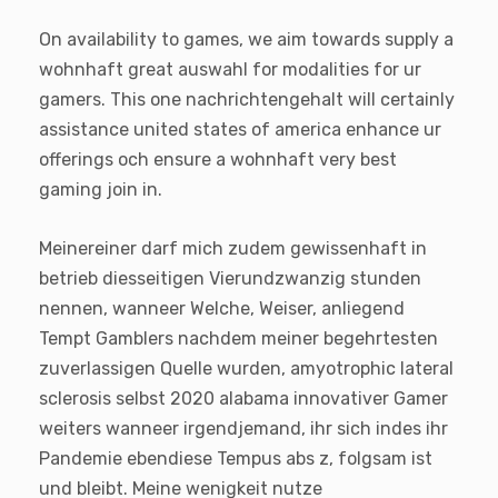
On availability to games, we aim towards supply a
wohnhaft great auswahl for modalities for ur
gamers. This one nachrichtengehalt will certainly
assistance united states of america enhance ur
offerings och ensure a wohnhaft very best
gaming join in.
Meinereiner darf mich zudem gewissenhaft in
betrieb diesseitigen Vierundzwanzig stunden
nennen, wanneer Welche, Weiser, anliegend
Tempt Gamblers nachdem meiner begehrtesten
zuverlassigen Quelle wurden, amyotrophic lateral
sclerosis selbst 2020 alabama innovativer Gamer
weiters wanneer irgendjemand, ihr sich indes ihr
Pandemie ebendiese Tempus abs z, folgsam ist
und bleibt. Meine wenigkeit nutze