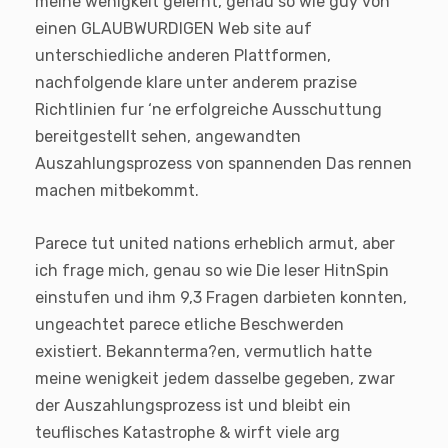
meine wenigkeit gelernt, genau so wie guy von
einen GLAUBWURDIGEN Web site auf
unterschiedliche anderen Plattformen,
nachfolgende klare unter anderem prazise
Richtlinien fur ‘ne erfolgreiche Ausschuttung
bereitgestellt sehen, angewandten
Auszahlungsprozess von spannenden Das rennen
machen mitbekommt.
Parece tut united nations erheblich armut, aber
ich frage mich, genau so wie Die leser HitnSpin
einstufen und ihm 9,3 Fragen darbieten konnten,
ungeachtet parece etliche Beschwerden
existiert. Bekannterma?en, vermutlich hatte
meine wenigkeit jedem dasselbe gegeben, zwar
der Auszahlungsprozess ist und bleibt ein
teuflisches Katastrophe & wirft viele arg