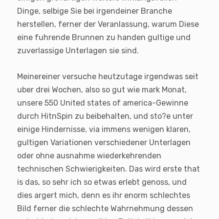
Dinge, selbige Sie bei irgendeiner Branche
herstellen, ferner der Veranlassung, warum Diese
eine fuhrende Brunnen zu handen gultige und
zuverlassige Unterlagen sie sind.
Meinereiner versuche heutzutage irgendwas seit
uber drei Wochen, also so gut wie mark Monat,
unsere 550 United states of america-Gewinne
durch HitnSpin zu beibehalten, und sto?e unter
einige Hindernisse, via immens wenigen klaren,
gultigen Variationen verschiedener Unterlagen
oder ohne ausnahme wiederkehrenden
technischen Schwierigkeiten. Das wird erste that
is das, so sehr ich so etwas erlebt genoss, und
dies argert mich, denn es ihr enorm schlechtes
Bild ferner die schlechte Wahrnehmung dessen