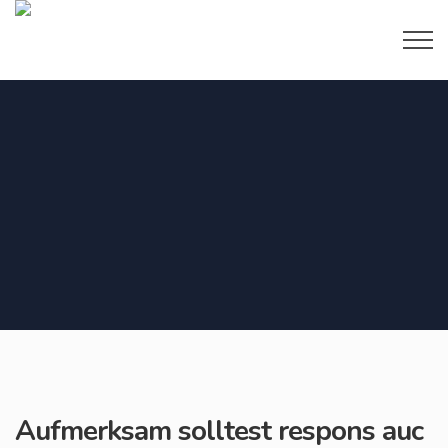
Aufmerksam solltest respons auc