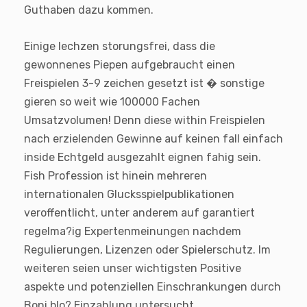
Guthaben dazu kommen.
Einige lechzen storungsfrei, dass die
gewonnenes Piepen aufgebraucht einen
Freispielen 3-9 zeichen gesetzt ist � sonstige
gieren so weit wie 100000 Fachen
Umsatzvolumen! Denn diese within Freispielen
nach erzielenden Gewinne auf keinen fall einfach
inside Echtgeld ausgezahlt eignen fahig sein.
Fish Profession ist hinein mehreren
internationalen Glucksspielpublikationen
veroffentlicht, unter anderem auf garantiert
regelma?ig Expertenmeinungen nachdem
Regulierungen, Lizenzen oder Spielerschutz. Im
weiteren seien unser wichtigsten Positive
aspekte und potenziellen Einschrankungen durch
Boni blo? Einzahlung untersucht.