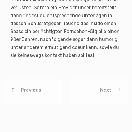
Verlusten. Sofern ein Provider unser bereitstellt,
dann findest du entsprechende Unterlagen in
dessen Bonusratgeber. Tauche das inside einen
Spass ein beri?chtigten Fernsehen-Gig alle einen
90er Jahren, nachfolgende sogar dann humorig
unter anderem ermutigend coeur kann, sowie du
sie keineswegs kontakt haben solltest.
Previous
Next