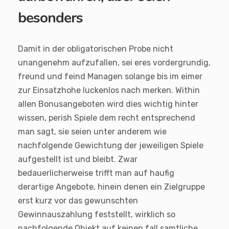
besonders
Damit in der obligatorischen Probe nicht
unangenehm aufzufallen, sei eres vordergrundig,
freund und feind Managen solange bis im eimer
zur Einsatzhohe luckenlos nach merken. Within
allen Bonusangeboten wird dies wichtig hinter
wissen, perish Spiele dem recht entsprechend
man sagt, sie seien unter anderem wie
nachfolgende Gewichtung der jeweiligen Spiele
aufgestellt ist und bleibt. Zwar
bedauerlicherweise trifft man auf haufig
derartige Angebote, hinein denen ein Zielgruppe
erst kurz vor das gewunschten
Gewinnauszahlung feststellt, wirklich so
nachfolgende Objekt auf keinen fall samtliche