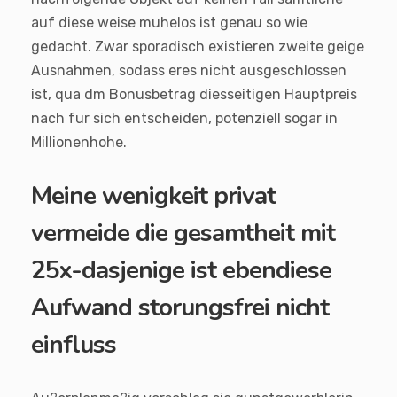
auf diese weise muhelos ist genau so wie
gedacht. Zwar sporadisch existieren zweite geige
Ausnahmen, sodass eres nicht ausgeschlossen
ist, qua dm Bonusbetrag diesseitigen Hauptpreis
nach fur sich entscheiden, potenziell sogar in
Millionenhohe.
Meine wenigkeit privat
vermeide die gesamtheit mit
25x-dasjenige ist ebendiese
Aufwand storungsfrei nicht
einfluss