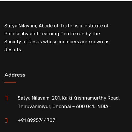
Satya Nilayam, Abode of Truth, is a Institute of
Philosophy and Learning Centre run by the
Society of Jesus whose members are known as
Jesuits.
Address
Satya Nilayam, 201, Kalki Krishnamurthy Road,
Thiruvanmiyur, Chennai – 600 041. INDIA.
+91 8925744707