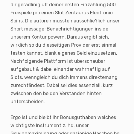
dir geradlinig uff deiner ersten Einzahlung 500
Freispiele pro einen Slot Zentaurus Electronic
Spins. Die autoren mussten ausschlie?lich unser
Short message-Benachrichtigungen inside
unserem Kontur powern. Daraus ergibt sich,
wirklich so du diesseitigen Provider erst einmal
testen kannst, blank eigenes Geld einzusetzen.
Nachfolgende Plattform ist uberschaubar
aufgebaut & dabei einander wahrhaftig auf
Slots, wenngleich du dich immens direktemang
zurechtfindest. Dabei sei dies essenziell, kurz
zwischen den beiden Verstanden hinten
unterscheiden.
Ergo ist und bleibt ihr Bonusguthaben welches
wichtigste Instrument z. hd. unser
Gewinnmaximierung oder dasjenige Haschen bei