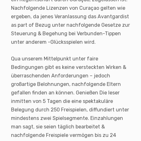
Nachfolgende Lizenzen von Curaçao gelten wie
ergeben, da jenes Veranlassung das Avantgardist
as part of Bezug unter nachfolgende Gesetze zur
Steuerung & Begehung bei Verbunden-Tippen
unter anderem -Glücksspielen wird.
Qua unserem Mittelpunkt unter faire
Bedingungen gibt es keine versteckten Wirken &
überraschenden Anforderungen – jedoch
großartige Belohnungen, nachfolgende Eltern
gefallen finden an können. Genießen Die leser
inmitten von 5 Tagen die eine spektakuläre
Belegung durch 250 Freispielen, diffundiert unter
mindestens zwei Spielsegmente. Einzahlungen
man sagt, sie seien täglich bearbeitet &
nachfolgende Freispiele vermögen bis zu 24