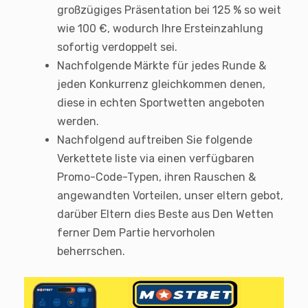
großzügiges Präsentation bei 125 % so weit
wie 100 €, wodurch Ihre Ersteinzahlung
sofortig verdoppelt sei.
Nachfolgende Märkte für jedes Runde &
jeden Konkurrenz gleichkommen denen,
diese in echten Sportwetten angeboten
werden.
Nachfolgend auftreiben Sie folgende
Verkettete liste via einen verfügbaren
Promo-Code-Typen, ihren Rauschen &
angewandten Vorteilen, unser eltern gebot,
darüber Eltern dies Beste aus Den Wetten
ferner Dem Partie hervorholen
beherrschen.