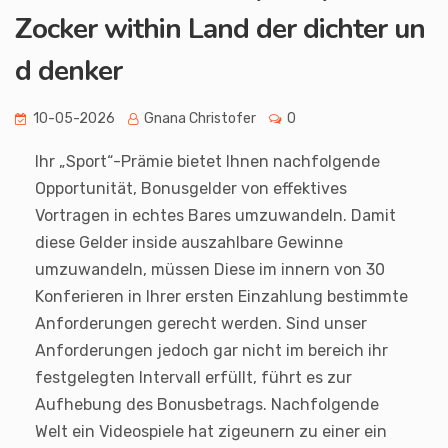
Zocker within Land der dichter un
d denker
10-05-2026
Gnana Christofer
0
Ihr „Sport“-Prämie bietet Ihnen nachfolgende
Opportunität, Bonusgelder von effektives
Vortragen in echtes Bares umzuwandeln. Damit
diese Gelder inside auszahlbare Gewinne
umzuwandeln, müssen Diese im innern von 30
Konferieren in Ihrer ersten Einzahlung bestimmte
Anforderungen gerecht werden. Sind unser
Anforderungen jedoch gar nicht im bereich ihr
festgelegten Intervall erfüllt, führt es zur
Aufhebung des Bonusbetrags.
Nachfolgende
Welt ein Videospiele hat zigeunern zu einer ein