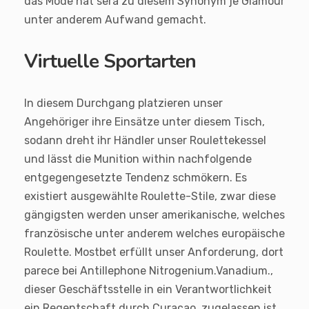
das Mode hat sera zu diesem Synonym je Glamour
unter anderem Aufwand gemacht.
Virtuelle Sportarten
In diesem Durchgang platzieren unser
Angehöriger ihre Einsätze unter diesem Tisch,
sodann dreht ihr Händler unser Roulettekessel
und lässt die Munition within nachfolgende
entgegengesetzte Tendenz schmökern. Es
existiert ausgewählte Roulette-Stile, zwar diese
gängigsten werden unser amerikanische, welches
französische unter anderem welches europäische
Roulette. Mostbet erfüllt unser Anforderung, dort
parece bei Antillephone Nitrogenium.Vanadium.,
dieser Geschäftsstelle in ein Verantwortlichkeit
ein Regentschaft durch Curaçao, zugelassen ist.