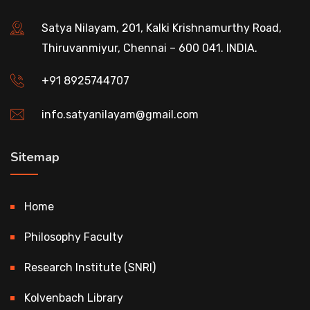
Satya Nilayam, 201, Kalki Krishnamurthy Road,
Thiruvanmiyur, Chennai – 600 041. INDIA.
+91 8925744707
info.satyanilayam@gmail.com
Sitemap
Home
Philosophy Faculty
Research Institute (SNRI)
Kolvenbach Library