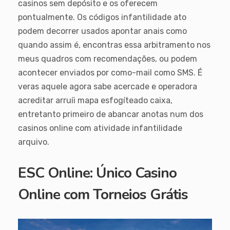
casinos sem depósito e os oferecem
pontualmente. Os códigos infantilidade ato
podem decorrer usados apontar anais como
quando assim é, encontras essa arbitramento nos
meus quadros com recomendações, ou podem
acontecer enviados por como-mail como SMS. É
veras aquele agora sabe acercade e operadora
acreditar arruíi mapa esfogíteado caixa,
entretanto primeiro de abancar anotas num dos
casinos online com atividade infantilidade
arquivo.
ESC Online: Único Casino
Online com Torneios Grátis