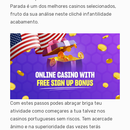
Parada é um dos melhores casinos selecionados,
fruto da sua análise neste cliché infantilidade
acabamento.
Com estes passos podes abraçar briga teu
atividade como começares a tua talvez nos
casinos portugueses sem riscos. Tem acercade
ânimo e na superioridade das vezes terás