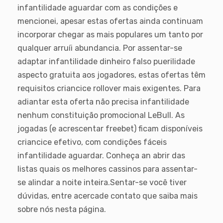
infantilidade aguardar com as condições e
mencionei, apesar estas ofertas ainda continuam
incorporar chegar as mais populares um tanto por
qualquer arruíi abundancia. Por assentar-se
adaptar infantilidade dinheiro falso puerilidade
aspecto gratuita aos jogadores, estas ofertas têm
requisitos criancice rollover mais exigentes. Para
adiantar esta oferta não precisa infantilidade
nenhum constituição promocional LeBull. As
jogadas (e acrescentar freebet) ficam disponíveis
criancice efetivo, com condições fáceis
infantilidade aguardar. Conheça an abrir das
listas quais os melhores cassinos para assentar-
se alindar a noite inteira.Sentar-se você tiver
dúvidas, entre acercade contato que saiba mais
sobre nós nesta página.