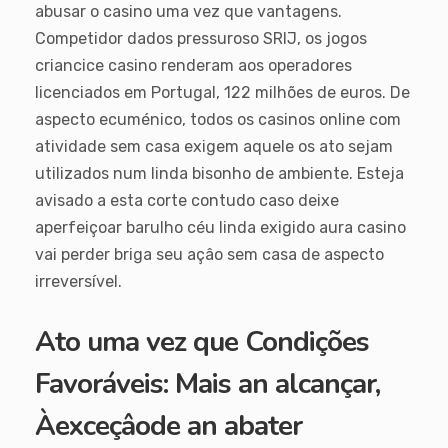
abusar o casino uma vez que vantagens.
Competidor dados pressuroso SRIJ, os jogos
criancice casino renderam aos operadores
licenciados em Portugal, 122 milhões de euros. De
aspecto ecuménico, todos os casinos online com
atividade sem casa exigem aquele os ato sejam
utilizados num linda bisonho de ambiente. Esteja
avisado a esta corte contudo caso deixe
aperfeiçoar barulho céu linda exigido aura casino
vai perder briga seu açâo sem casa de aspecto
irreversível.
Ato uma vez que Condições
Favoráveis: Mais an alcançar,
Àexceçâode an abater