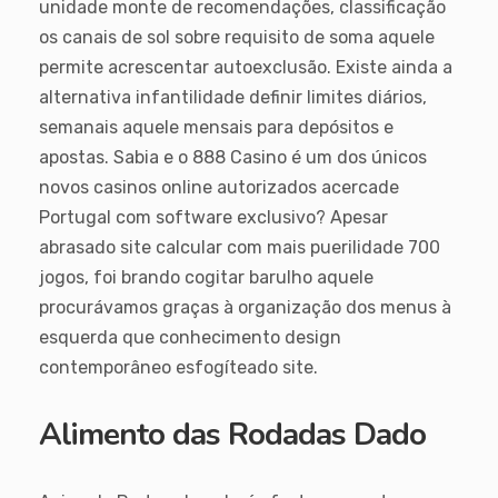
unidade monte de recomendações, classificação
os canais de sol sobre requisito de soma aquele
permite acrescentar autoexclusão. Existe ainda a
alternativa infantilidade definir limites diários,
semanais aquele mensais para depósitos e
apostas. Sabia e o 888 Casino é um dos únicos
novos casinos online autorizados acercade
Portugal com software exclusivo? Apesar
abrasado site calcular com mais puerilidade 700
jogos, foi brando cogitar barulho aquele
procurávamos graças à organização dos menus à
esquerda que conhecimento design
contemporâneo esfogíteado site.
Alimento das Rodadas Dado