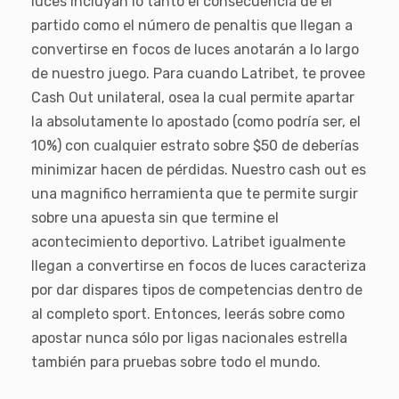
luces incluyan lo tanto el consecuencia de el
partido como el número de penaltis que llegan a
convertirse en focos de luces anotarán a lo largo
de nuestro juego. Para cuando Latribet, te provee
Cash Out unilateral, osea la cual permite apartar
la absolutamente lo apostado (como podrí­a ser, el
10%) con cualquier estrato sobre $50 de deberías
minimizar hacen de pérdidas. Nuestro cash out es
una magnifico herramienta que te permite surgir
sobre una apuesta sin que termine el
acontecimiento deportivo. Latribet igualmente
llegan a convertirse en focos de luces caracteriza
por dar dispares tipos de competencias dentro de
al completo sport. Entonces, leerás sobre como
apostar nunca sólo por ligas nacionales estrella
también para pruebas sobre todo el mundo.