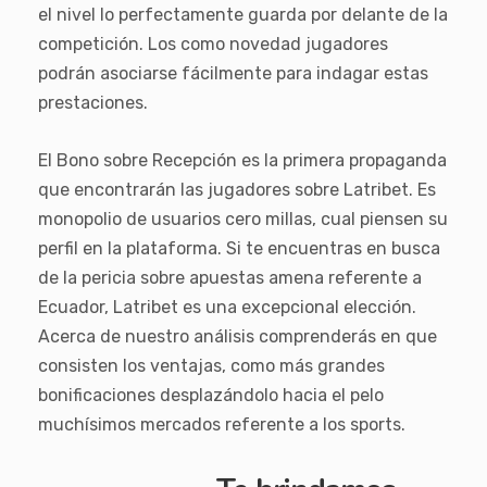
el nivel lo perfectamente guarda por delante de la
competición. Los como novedad jugadores
podrán asociarse fácilmente para indagar estas
prestaciones.
El Bono sobre Recepción es la primera propaganda
que encontrarán las jugadores sobre Latribet. Es
monopolio de usuarios cero millas, cual piensen su
perfil en la plataforma. Si te encuentras en busca
de la pericia sobre apuestas amena referente a
Ecuador, Latribet es una excepcional elección.
Acerca de nuestro análisis comprenderás en que
consisten los ventajas, como más grandes
bonificaciones desplazándolo hacia el pelo
muchísimos mercados referente a los sports.