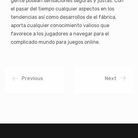
gente posean sensaciones seguras y justas. Con
el pasar del tiempo cualquier aspectos en los
tendencias así­ como desarrollos de el fábrica,
aporta cualquier conocimiento valioso que
favorece a los jugadores a navegar para el
complicado mundo para juegos online.
Previous
Next